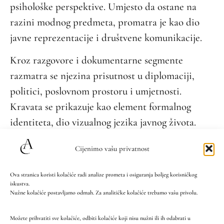
psihološke perspektive. Umjesto da ostane na
razini modnog predmeta, promatra je kao dio
javne reprezentacije i društvene komunikacije.
Kroz razgovore i dokumentarne segmente
razmatra se njezina prisutnost u diplomaciji,
politici, poslovnom prostoru i umjetnosti.
Kravata se prikazuje kao element formalnog
identiteta, dio vizualnog jezika javnog života.
U filmu sudjeluje modni dizajner Pierre Cardin.
Cijenimo vašu privatnost
U filmu se pojavljuje i John Malkovich.
Ova stranica koristi kolačiće radi analize prometa i osiguranja boljeg korisničkog
iskustva.
Nužne kolačiće postavljamo odmah. Za analitičke kolačiće trebamo vašu privolu.
Možete prihvatiti sve kolačiće, odbiti kolačiće koji nisu nužni ili ih odabrati u