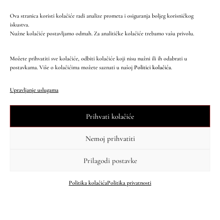
Što govori kravata?
Kada kravata ne šuti – tihi govor osobnosti i
Ova stranica koristi kolačiće radi analize prometa i osiguranja boljeg korisničkog
kulture
iskustva.
Nužne kolačiće postavljamo odmah. Za analitičke kolačiće trebamo vašu privolu.
Možete prihvatiti sve kolačiće, odbiti kolačiće koji nisu nužni ili ih odabrati u
postavkama. Više o kolačićima možete saznati u našoj
Politici kolačića
.
Upravljanje uslugama
Prihvati kolačiće
Nemoj prihvatiti
Prilagodi postavke
STIL I IDENTITET
Politika kolačića
Politika privatnosti
Estetika kravate i muško-ženski odnosi
Kako kravata oblikuje odnose između spolova