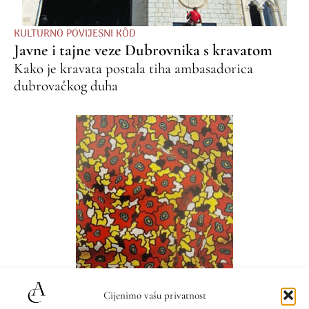
KULTURNO POVIJESNI KÔD
Javne i tajne veze Dubrovnika s kravatom
Kako je kravata postala tiha ambasadorica
dubrovačkog duha
VIZUALNI JEZIK
Cijenimo vašu privatnost