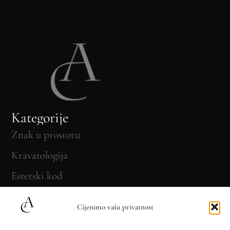
Kategorije
Znak u prostoru
Kravatologija
Estetski kod
Put Kravate kroz vrijeme
Cijenimo vašu privatnost
O nama