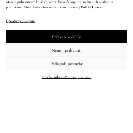
Možete prihvatiti sve kolačiće, odbiti kolačiće koji nisu nužni ili ih odabrati u
postavkama. Više o kolačićima možete saznati u našoj
Politici kolačića
.
Upravljanje uslugama
Prihvati kolačiće
Nemoj prihvatiti
Prilagodi postavke
Politika kolačića
Politika privatnosti
Kategorije
Znak u prostoru
Kravatologija
Estetski kod
Put Kravate kroz vrijeme