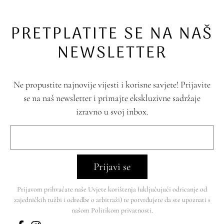
PRETPLATITE SE NA NAŠ
NEWSLETTER
Ne propustite najnovije vijesti i korisne savjete! Prijavite
se na naš newsletter i primajte ekskluzivne sadržaje
izravno u svoj inbox.
Prijavi se
Prijavom prihvaćate naše Uvjete korištenja (uključujući odricanje od
zajedničkih tužbi i odredbe o arbitraži) te potvrđujete da ste upoznati s
našom Politikom privatnosti.